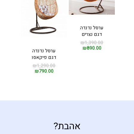
ות
סאות טלוויזיה
ינות אוכל
ערסל נדנדה
דגם נצרים
ות עיסוי
חשמליות
₪
1,390.00
₪
890.00
ות לסלון
ערסל נדנדה
דגם פיקאסו
ת מנהלים
₪
1,290.00
₪
790.00
קשר
ים
אהבת?