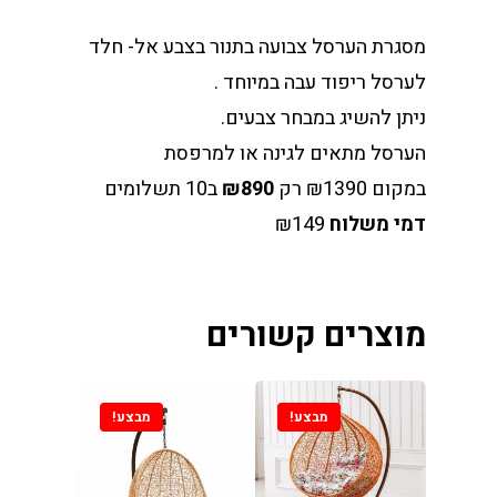
מסגרת הערסל צבועה בתנור בצבע אל- חלד
לערסל ריפוד עבה במיוחד .
ניתן להשיג במבחר צבעים.
הערסל מתאים לגינה או למרפסת
במקום ₪1390 רק
₪890
ב10 תשלומים
דמי משלוח
₪149
מוצרים קשורים
וכל וכורסאות במחירים
 מהיבואן לצרכן
מבצע!
מבצע!
ינו
ת אוכל