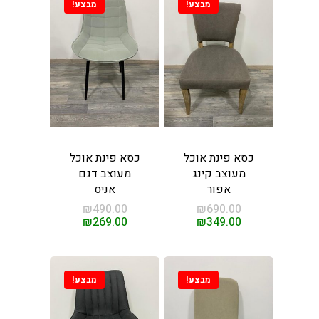
מבצע!
מבצע!
וכל וכורסאות במחירים
 מהיבואן לצרכן
ינו
ת אוכל
כסא פינת אוכל
כסא פינת אוכל
מעוצב קינג
מעוצב דגם
ות
אפור
אניס
₪
490.00
₪
690.00
סאות טלוויזיה
ינות אוכל
₪
269.00
₪
349.00
ות עיסוי
חשמליות
מבצע!
מבצע!
ות לסלון