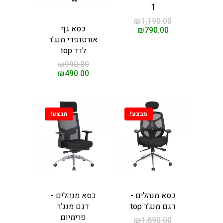
1
ות עיסוי
חשמליות
₪
1,190.00
כסא גף
₪
790.00
ות לסלון
אורטופדי מנג’ר
לדר top
ת מנהלים
₪
990.00
₪
490.00
קשר
ים
מבצע!
מבצע!
כסא מנהלים -
כסא מנהלים -
דגם מנג’ר top
דגם מנג’ר
פרימיום
₪
1,890.00