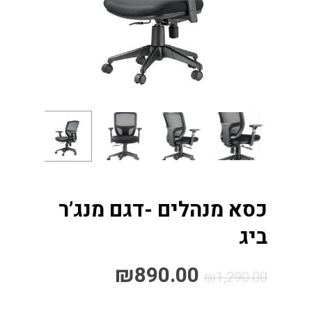
כסא מנהלים -דגם מנג’ר
ביג
₪
890.00
₪
1,290.00