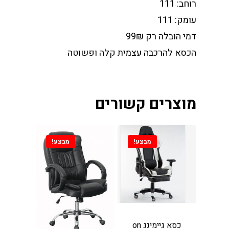
רוחב: 111
עומק: 111
דמי הובלה רק 99₪
הכסא להרכבה עצמית קלה ופשוטה
מוצרים קשורים
וכל וכורסאות במחירים
 מהיבואן לצרכן
מבצע!
מבצע!
ינו
ת אוכל
ות
סאות טלוויזיה
ינות אוכל
כסא גיימינג on