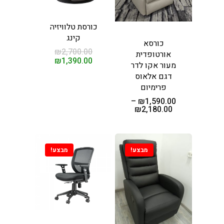
ות עיסוי
חשמליות
כורסת טלוויזיה
ות לסלון
קינג
כורסא
₪
2,700.00
אורטופדית
₪
1,390.00
ת מנהלים
מעור אקו לדר
דגם אלאוס
קשר
פרימיום
–
₪
1,590.00
₪
2,180.00
ים
מבצע!
מבצע!