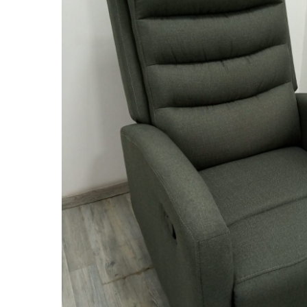
לחצ/י אנטר לחיפוש או ESC ליציאה