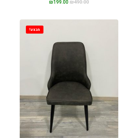
₪
199.00
₪
490.00
מבצע!