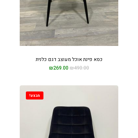
כסא פינת אוכל מעוצב דגם כלנית
וכל וכורסאות במחירים
₪
269.00
₪
490.00
 מהיבואן לצרכן
ינו
מבצע!
ת אוכל
ות
סאות טלוויזיה
ינות אוכל