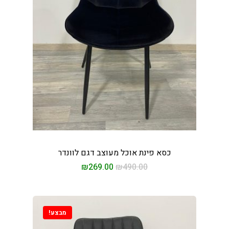
ות עיסוי
חשמליות
ות לסלון
ת מנהלים
קשר
ים
כסא פינת אוכל מעוצב דגם לוונדר
₪
269.00
₪
490.00
מבצע!