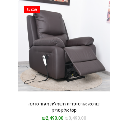
מבצע!
וכל וכורסאות במחירים
 מהיבואן לצרכן
ינו
כורסא אורטופדית חשמלית מעור סוזנה
top אלקטריק
ת אוכל
₪
2,490.00
₪
3,490.00
ות