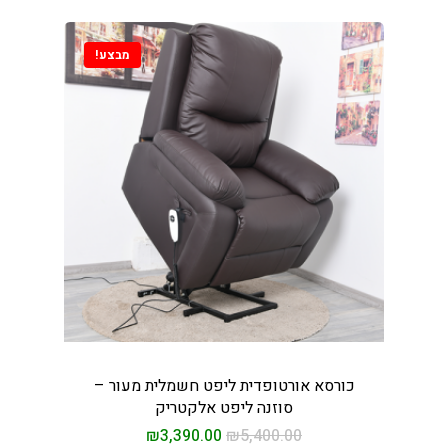
סאות טלוויזיה
ינות אוכל
מבצע!
ות עיסוי
חשמליות
ות לסלון
ת מנהלים
קשר
ים
כורסא אורטופדית ליפט חשמלית מעור –
סוזנה ליפט אלקטריק
₪
3,390.00
₪
5,400.00